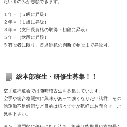
たい者のみが志願できます。
１年＝（５級に昇級）
２年＝（１級に昇級）
３年＝（支部長資格の取得・初段に昇段）
５年＝（弐段に昇段）
※有段者に限り、首席師範の判断で参段まで昇段可。
総本部寮生・研修生募集！！
空手道禅道会では随時稽古生を募集しています。
空手や総合格闘技に興味があって強くなりたい諸君、その
他運動不足解消など目的は様々ですが気軽にお問合せ、ご
見学下さい。
また、専門的に修行に打ち込み、将来は指導員や支部長Ｎ