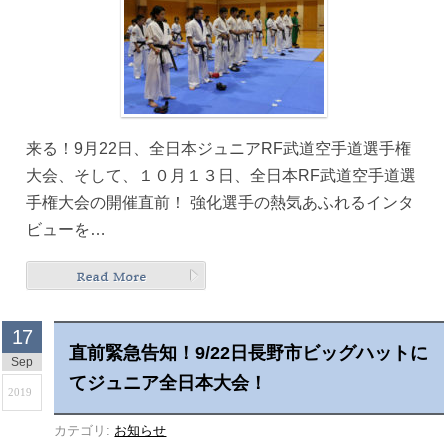
来る！9月22日、全日本ジュニアRF武道空手道選手権
大会、そして、１０月１３日、全日本RF武道空手道選
手権大会の開催直前！ 強化選手の熱気あふれるインタ
ビューを…
17
直前緊急告知！9/22日長野市ビッグハットに
Sep
てジュニア全日本大会！
2019
カテゴリ:
お知らせ