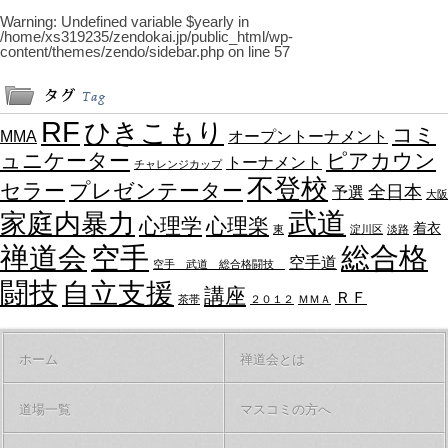
Warning
: Undefined variable $yearly in
/home/xs319235/zendokai.jp/public_html/wp-
content/themes/zendo/sidebar.php
on line
57
RF
ひきこもり
コミ
MMA
オープントーナメント
ュニケーター
ピアカウン
トーナメント
チャレンジカップ
不登校
セラー
プレゼンテーター
全日本
予選
大阪
武道
家庭内暴力
心理学
心理楽
着衣
東
淀川区
淡路
禅道会
空手
総合格
空手道
空手 武道 総合格闘技
闘技
自立支援
講座
ＲＦ
茶帯
２０１２
ＭＭＡ
ホーム
禅道会とは
道場一覧
マスコミの方へ