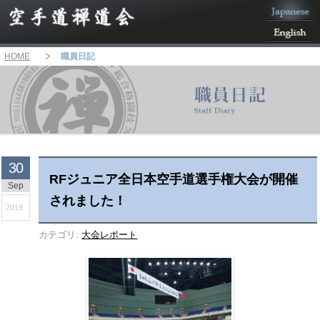
HOME
職員日記
30
RFジュニア全日本空手道選手権大会が開催
Sep
されました！
2019
カテゴリ:
大会レポート