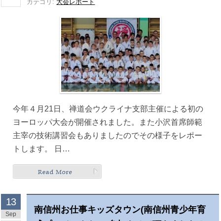
カテゴリ:
大会レポート
今年４月21日、禅道会ウクライナ支部主催による初の
ヨーロッパ大会が開催されました。また小沢首席師範
主宰の技術講習会もありましたのでその様子をレポー
トします。 日…
13
南信州お仕事キッズタウン(南信州青少年育
Sep