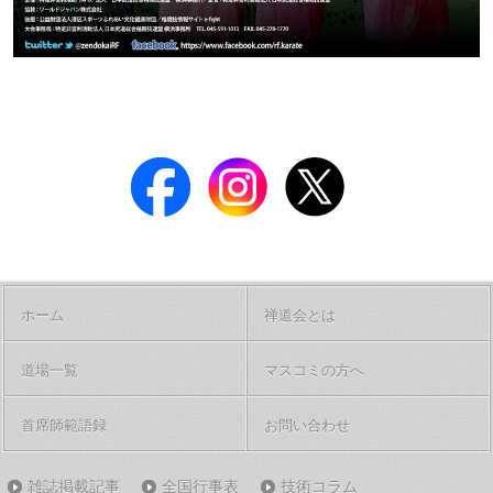
ホーム
禅道会とは
道場一覧
マスコミの方へ
首席師範語録
お問い合わせ
雑誌掲載記事
全国行事表
技術コラム