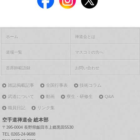
ホーム
禅道会とは
道場一覧
マスコミの方へ
首席師範語録
お問い合わせ
雑誌掲載記事
全国行事表
技術コラム
武道について
動画
寮生・研修生
Q&A
職員日記
リンク集
空手道禅道会 総本部
〒395-0004 長野県飯田市上郷黒田5530
TEL 0265-24-9688