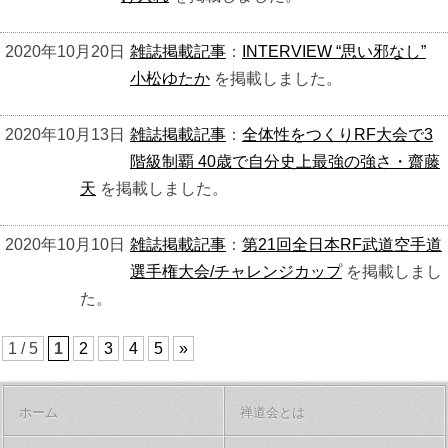
2020年10月20日
雑誌掲載記事
：
INTERVIEW “思い邪なし”
小松ゆたか
を掲載しました。
2020年10月13日
雑誌掲載記事
：
全体性をつくりRF大会で3
階級制覇 40歳で自分史上最強の強さ・齋藤
天
を掲載しました。
2020年10月10日
雑誌掲載記事
：
第21回全日本RF武道空手道
選手権大会/チャレンジカップ
を掲載しまし
た。
1 / 5
1
2
3
4
5
»
ホーム
禅道会とは