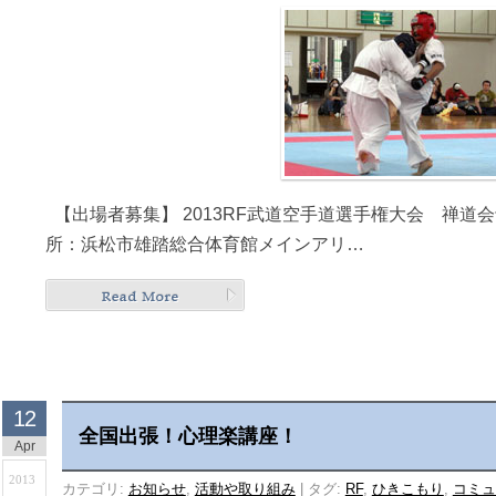
【出場者募集】 2013RF武道空手道選手権大会 禅道会予選 日
所：浜松市雄踏総合体育館メインアリ…
12
全国出張！心理楽講座！
Apr
2013
カテゴリ:
お知らせ
,
活動や取り組み
|
タグ:
RF
,
ひきこもり
,
コミュ