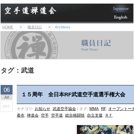
HOME
職員日記
Archives
タグ：武道
06
１５周年 全日本RF武道空手道選手権大会
Jul
2013
カテゴリ:
お知らせ
,
武道空手協会
|
タグ:
MMA
,
RF
,
オープントー
着衣
,
禅道会
,
空手
,
空手道
,
総合格闘技
,
自立支援
,
ＲＦ