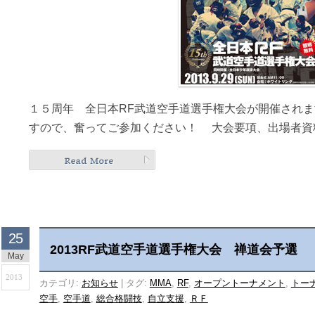
１５周年 全日本RF武道空手道選手権大会が開催されま
すので、奮ってご参加ください！ 大会要項、出場者資
25
2013RF武道空手道選手権大会 禅道会予選
May
2013
カテゴリ:
お知らせ
|
タグ:
MMA
,
RF
,
オープントーナメント
,
トー
空手
,
空手道
,
総合格闘技
,
自立支援
,
ＲＦ