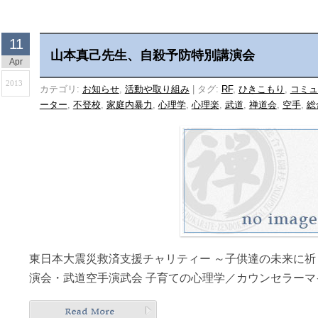
11
山本真己先生、自殺予防特別講演会
Apr
2013
カテゴリ:
お知らせ
,
活動や取り組み
|
タグ:
RF
,
ひきこもり
,
コミュ
ーター
,
不登校
,
家庭内暴力
,
心理学
,
心理楽
,
武道
,
禅道会
,
空手
,
総
東日本大震災救済支援チャリティー ～子供達の未来に祈
演会・武道空手演武会 子育ての心理学／カウンセラーマ