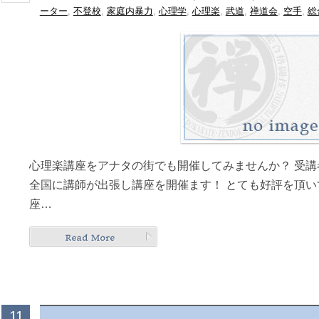
ーター
,
不登校
,
家庭内暴力
,
心理学
,
心理楽
,
武道
,
禅道会
,
空手
,
総
心理楽講座をアナタの街でも開催してみませんか？ 受
全国に講師が出張し講座を開催ます！ とても好評を頂
座…
11