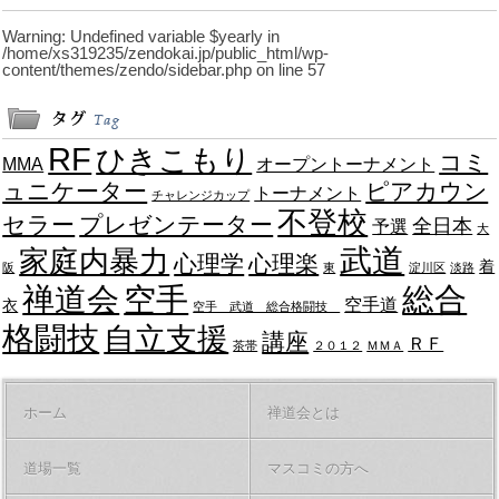
Warning
: Undefined variable $yearly in
/home/xs319235/zendokai.jp/public_html/wp-
content/themes/zendo/sidebar.php
on line
57
RF
ひきこもり
コミ
MMA
オープントーナメント
ュニケーター
ピアカウン
トーナメント
チャレンジカップ
不登校
セラー
プレゼンテーター
全日本
予選
大
武道
家庭内暴力
心理学
心理楽
着
阪
東
淀川区
淡路
禅道会
空手
総合
空手道
衣
空手 武道 総合格闘技
格闘技
自立支援
講座
ＲＦ
茶帯
２０１２
ＭＭＡ
ホーム
禅道会とは
道場一覧
マスコミの方へ