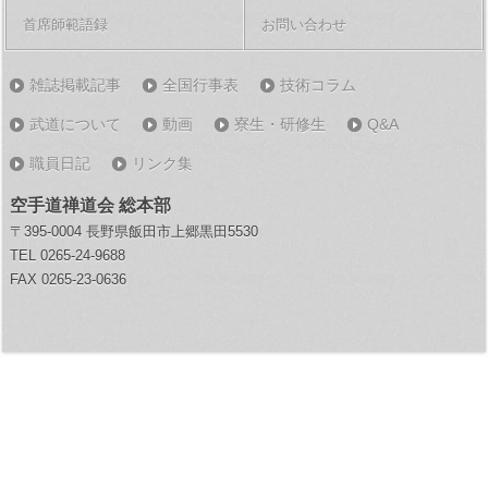
首席師範語録
お問い合わせ
雑誌掲載記事
全国行事表
技術コラム
武道について
動画
寮生・研修生
Q&A
職員日記
リンク集
空手道禅道会 総本部
〒395-0004 長野県飯田市上郷黒田5530
TEL 0265-24-9688
FAX 0265-23-0636