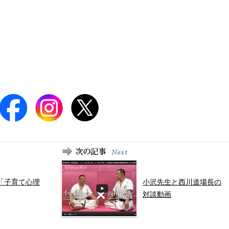
「子育て心理
小沢先生と西川道場長の
対談動画