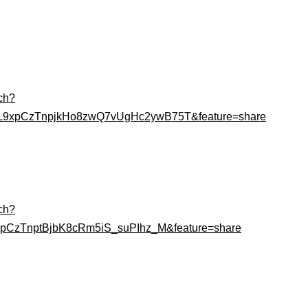
ch?
OL9xpCzTnpjkHo8zwQ7vUgHc2ywB75T&feature=share
ch?
9xpCzTnptBjbK8cRm5iS_suPIhz_M&feature=share