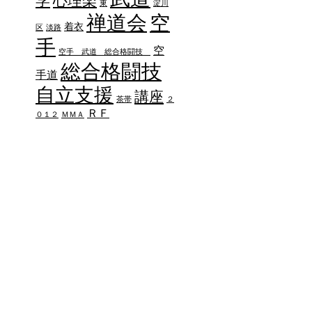
学
心理楽
東
淀川
禅道会
空
着衣
区
淡路
手
空
空手 武道 総合格闘技
総合格闘技
手道
自立支援
講座
茶帯
２
ＲＦ
０１２
ＭＭＡ