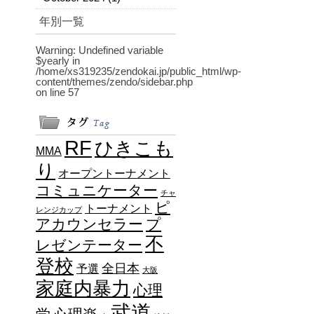
年別一覧
Warning
: Undefined variable
$yearly in
/home/xs319235/zendokai.jp/public_html/wp-
content/themes/zendo/sidebar.php
on line
57
RF
ひきこも
MMA
り
オープントーナメント
コミュニケーター
チャ
ピ
トーナメント
レンジカップ
アカウンセラー
プ
不
レゼンテーター
登校
全日本
予選
大阪
家庭内暴力
心理
武道