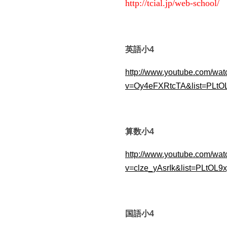
http://tcial.jp/web-school/
NPO日本ライフネス協会
英語小4
http://www.youtube.com/wat
v=Oy4eFXRtcTA&list=PLt
算数小4
http://www.youtube.com/wat
v=clze_yAsrIk&list=PLtOL
国語小4