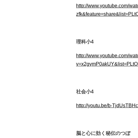
http://www.youtube.com/wa
zfk&feature=share&list=
理科小4
http://www.youtube.com/wat
v=x2gymP0akUY&list=PLt
社会小4
http://youtu.be/b-TjdUsTBHc
脳と心に効く秘伝のつぼ