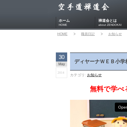
ホーム
禅道会とは
HOME
about ZENDOKAI
HOME
職員日記
お知らせ
30
ディヤーナＷＥＢ小学
May
2014
カテゴリ:
お知らせ
無料で学べ
Open