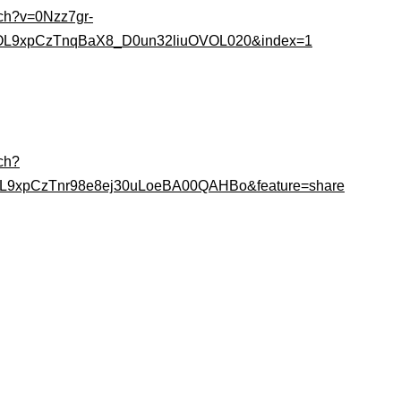
tch?v=0Nzz7gr-
PLtOL9xpCzTnqBaX8_D0un32liuOVOL020&index=1
ch?
OL9xpCzTnr98e8ej30uLoeBA00QAHBo&feature=share