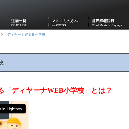
道場一覧
マスコミの方へ
首席師範語録
DOJO LIST
for PRESS
Chief Master's Sayings
ディヤーナＷＥＢ小学校
校
る「ディヤーナWEB小学校」とは？
 in Lightbox