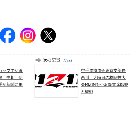
カップで活躍
空手道禅道会東京支部長
根、中川、伊
西川 大晦日の格闘技大
手が新聞に掲
会RIZINを小沢隆首席師範
と観戦