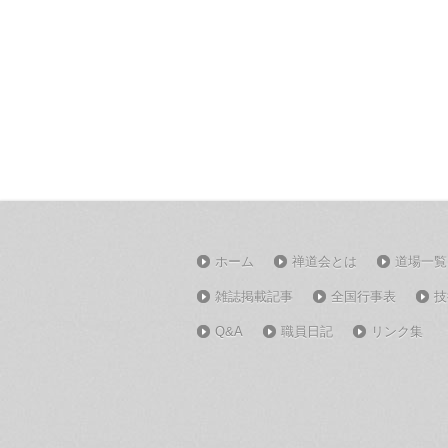
ホーム
禅道会とは
道場一覧
雑誌掲載記事
全国行事表
技
Q&A
職員日記
リンク集