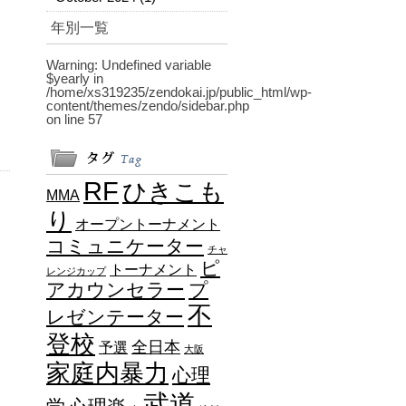
年別一覧
Warning
: Undefined variable
$yearly in
/home/xs319235/zendokai.jp/public_html/wp-
content/themes/zendo/sidebar.php
on line
57
RF
ひきこも
MMA
り
オープントーナメント
コミュニケーター
チャ
ピ
トーナメント
レンジカップ
アカウンセラー
プ
不
レゼンテーター
登校
全日本
予選
大阪
家庭内暴力
心理
武道