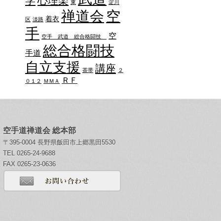
学
心理楽
東
淀川
禅道会
空
着衣
区
淡路
手
空
空手 武道 総合格闘技
総合格闘技
手道
自立支援
講座
茶帯
２
ＲＦ
０１２
ＭＭＡ
空手道禅道会 総本部
〒395-0004 長野県飯田市上郷黒田5530
TEL 0265-24-9688
FAX 0265-23-0636