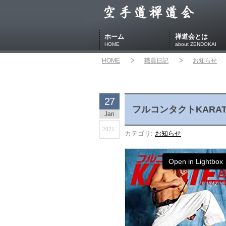
ホーム
禅道会とは
HOME
about ZENDOKAI
HOME
職員日記
お知らせ
27
フルコンタクトKARATE
Jan
2021
カテゴリ:
お知らせ
Open in Lightbox