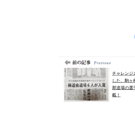
チャレンジ
した、駒ヶ
那道場の選
載！