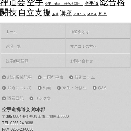
禅道会
空手
総合格
空手道
空手 武道 総合格闘技
闘技
自立支援
講座
ＲＦ
茶帯
２０１２
ＭＭＡ
ホーム
禅道会とは
道場一覧
マスコミの方へ
首席師範語録
お問い合わせ
雑誌掲載記事
全国行事表
技術コラム
武道について
動画
寮生・研修生
Q&A
職員日記
リンク集
空手道禅道会 総本部
〒395-0004 長野県飯田市上郷黒田5530
TEL 0265-24-9688
FAX 0265-23-0636