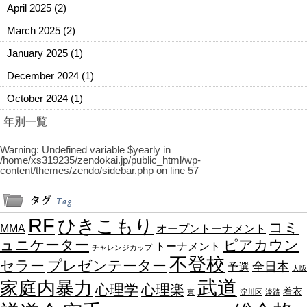
April 2025
(2)
March 2025
(2)
January 2025
(1)
December 2024
(1)
October 2024
(1)
年別一覧
Warning
: Undefined variable $yearly in
/home/xs319235/zendokai.jp/public_html/wp-
content/themes/zendo/sidebar.php
on line
57
RF
ひきこもり
コミ
MMA
オープントーナメント
ュニケーター
ピアカウン
トーナメント
チャレンジカップ
不登校
セラー
プレゼンテーター
全日本
予選
大阪
武道
家庭内暴力
心理学
心理楽
着衣
東
淀川区
淡路