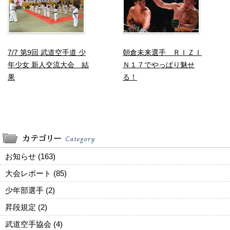
7/7 第9回 武道空手道 少
朝倉未来選手 ＲＩＺＩ
年少女 新人交流大会 結
Ｎ１７でやっぱり魅せ
果
る！
お知らせ (163)
大会レポート (85)
少年部選手 (2)
昇段規定 (2)
武道空手協会 (4)