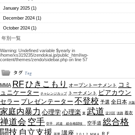
January 2025
(1)
December 2024
(1)
October 2024
(1)
年別一覧
Warning
: Undefined variable $yearly in
/home/xs319235/zendokai.jp/public_html/wp-
content/themes/zendo/sidebar.php
on line
57
RF
ひきこもり
コミ
MMA
オープントーナメント
ュニケーター
ピアカウン
トーナメント
チャレンジカップ
不登校
セラー
プレゼンテーター
全日本
予選
大阪
武道
家庭内暴力
心理学
心理楽
着衣
東
淀川区
淡路
禅道会
空手
総合格
空手道
空手 武道 総合格闘技
闘技
自立支援
講座
ＲＦ
茶帯
２０１２
ＭＭＡ