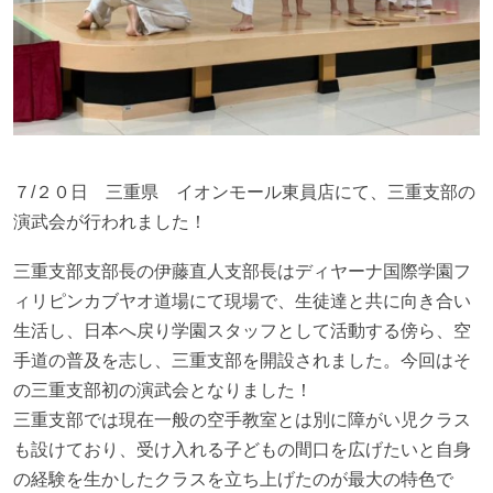
７/２０日 三重県 イオンモール東員店にて、三重支部の
演武会が行われました！
三重支部支部長の伊藤直人支部長はディヤーナ国際学園フ
ィリピンカブヤオ道場にて現場で、生徒達と共に向き合い
生活し、日本へ戻り学園スタッフとして活動する傍ら、空
手道の普及を志し、三重支部を開設されました。今回はそ
の三重支部初の演武会となりました！
三重支部では現在一般の空手教室とは別に障がい児クラス
も設けており、受け入れる子どもの間口を広げたいと自身
の経験を生かしたクラスを立ち上げたのが最大の特色で