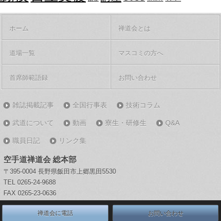
ホーム
禅道会とは
道場一覧
マスコミの方へ
首席師範語録
お問い合わせ
雑誌掲載記事
全国行事表
技術コラム
武道について
動画
寮生・研修生
Q&A
職員日記
リンク集
空手道禅道会 総本部
〒395-0004 長野県飯田市上郷黒田5530
TEL 0265-24-9688
FAX 0265-23-0636
禅道会に電話
お問い合わせ