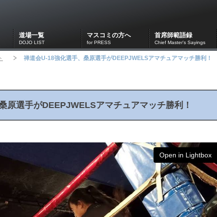
道場一覧
マスコミの方へ
首席師範語録
DOJO LIST
for PRESS
Chief Master's Sayings
ト
禅道会U-18強化選手、桑原選手がDEEPJWELSアマチュアマッチ勝利！
、桑原選手がDEEPJWELSアマチュアマッチ勝利！
Open in Lightbox