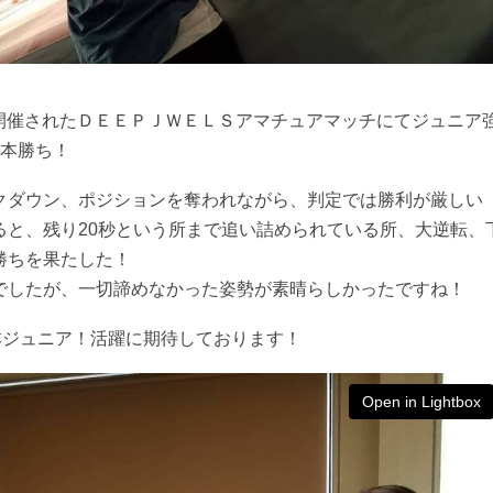
て開催されたＤＥＥＰＪＷＥＬＳアマチュアマッチにてジュニア
1本勝ち！
クダウン、ポジションを奪われながら、判定では勝利が厳しい
ると、残り20秒という所まで追い詰められている所、大逆転、
勝ちを果たした！
でしたが、一切諦めなかった姿勢が素晴らしかったですね！
本ジュニア！活躍に期待しております！
Open in Lightbox