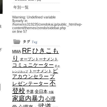
年別一覧
Warning
: Undefined variable
$yearly in
/home/xs319235/zendokai.jp/public_html/wp-
強
content/themes/zendo/sidebar.php
on line
57
RF
ひきこも
下
MMA
り
オープントーナメント
コミュニケーター
チャ
ピ
トーナメント
レンジカップ
アカウンセラー
プ
不
レゼンテーター
登校
全日本
予選
大阪
家庭内暴力
心理
武道