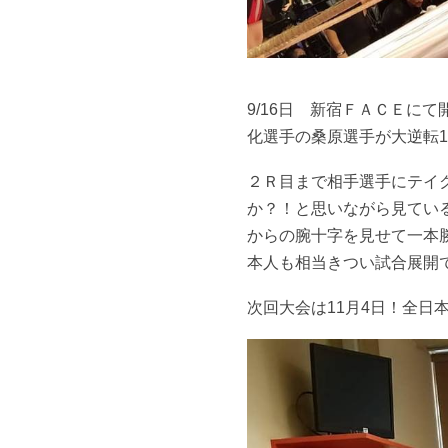
9/16日 新宿ＦＡＣＥに
化選手の桑原選手が大逆転
２Ｒ目まで相手選手にテイ
か？！と思いながら見てい
からの腕十字を見せて一本
本人も相当きつい試合展開
次回大会は11月4日！全日