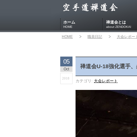
ホーム
禅道会とは
HOME
about ZENDOKAI
HOME
職員日記
大会レポー
05
禅道会U-18強化選手
Oct
2018
カテゴリ:
大会レポート