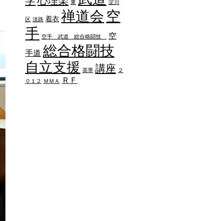
学
心理楽
東
淀川
禅道会
空
着衣
区
淡路
手
空
空手 武道 総合格闘技
総合格闘技
手道
自立支援
講座
茶帯
２
ＲＦ
０１２
ＭＭＡ