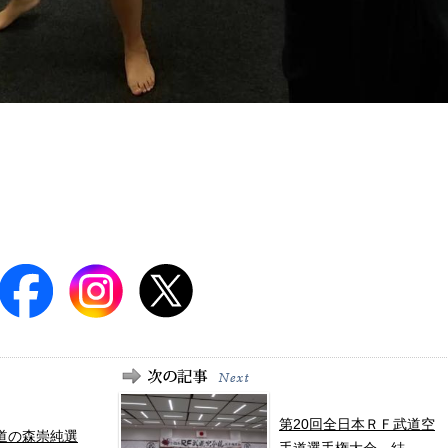
第20回全日本ＲＦ武道空
道の森崇純選