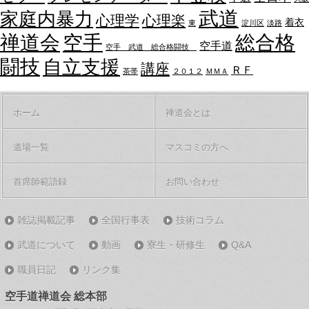
武道
家庭内暴力
心理学
心理楽
着衣
東
淀川区
淡路
禅道会
空手
総合格
空手道
空手 武道 総合格闘技
闘技
自立支援
講座
ＲＦ
茶帯
２０１２
ＭＭＡ
ホーム
禅道会とは
道場一覧
マスコミの方へ
首席師範語録
お問い合わせ
雑誌掲載記事
全国行事表
技術コラム
武道について
動画
寮生・研修生
Q&A
職員日記
リンク集
空手道禅道会 総本部