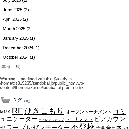
July 2025
(1)
June 2025
(2)
April 2025
(2)
March 2025
(2)
January 2025
(1)
December 2024
(1)
October 2024
(1)
年別一覧
Warning
: Undefined variable $yearly in
/home/xs319235/zendokai.jp/public_html/wp-
content/themes/zendo/sidebar.php
on line
57
RF
ひきこもり
コミ
MMA
オープントーナメント
ュニケーター
ピアカウン
トーナメント
チャレンジカップ
不登校
セラー
プレゼンテーター
全日本
予選
大阪