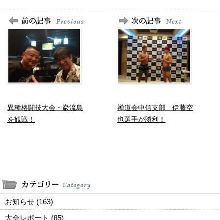
異種格闘技大会・巌流島
禅道会中信支部 伊藤空
を観戦！
也選手が勝利！
お知らせ (163)
大会レポート (85)