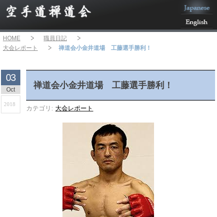
HOME
職員日記
大会レポート
禅道会小金井道場 工藤選手勝利！
03
禅道会小金井道場 工藤選手勝利！
Oct
2018
カテゴリ:
大会レポート