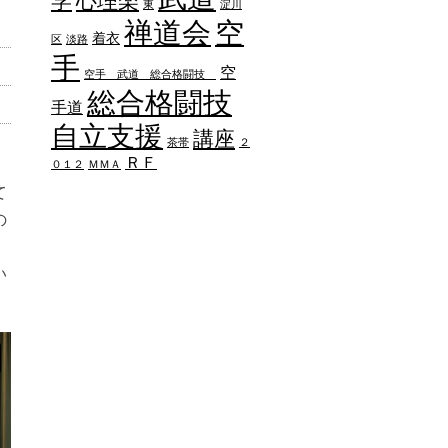
学
心理楽
東
淀川
禅道会
空
着衣
区
淡路
手
空
空手 武道 総合格闘技
総合格闘技
手道
自立支援
講座
茶帯
２
ＲＦ
０１２
ＭＭＡ
て
の
い