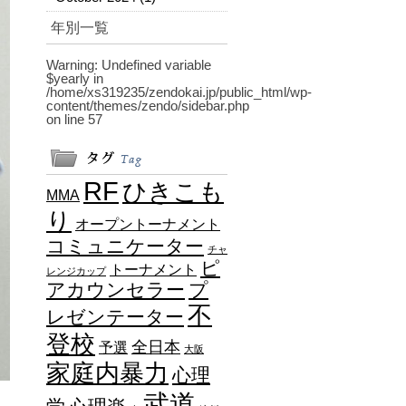
年別一覧
Warning
: Undefined variable
$yearly in
/home/xs319235/zendokai.jp/public_html/wp-
content/themes/zendo/sidebar.php
on line
57
RF
ひきこも
MMA
り
オープントーナメント
コミュニケーター
チャ
ピ
トーナメント
レンジカップ
アカウンセラー
プ
不
レゼンテーター
登校
全日本
予選
大阪
家庭内暴力
心理
武道