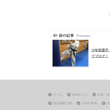
少年部選手
プブログ！
ホーム
禅道会とは
道場一覧
雑誌掲載記事
全国行事表
技