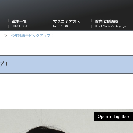
道場一覧
マスコミの方へ
首席師範語録
DOJO LIST
for PRESS
Chief Master's Sayings
少年部選手ピックアップ！
プ！
Open in Lightbox