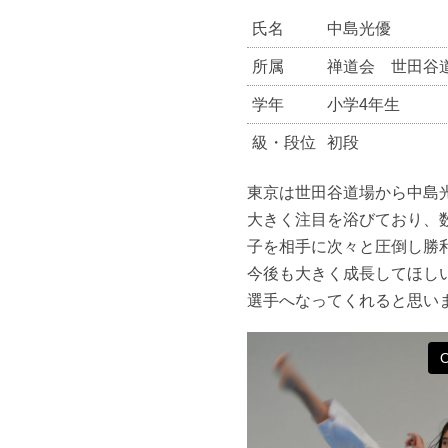
氏名
中島光優
所属
禅道会 世田谷
学年
小学4年生
級・段位
初段
東京は世田谷道場から中島
大きく注目を浴びており、
子を相手に次々と圧倒し勝
今後も大きく成長してほし
選手へなってくれると思い
O