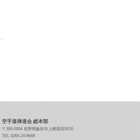
空手道禅道会 総本部
〒395-0004 長野県飯田市上郷黒田5530
TEL 0265-24-9688