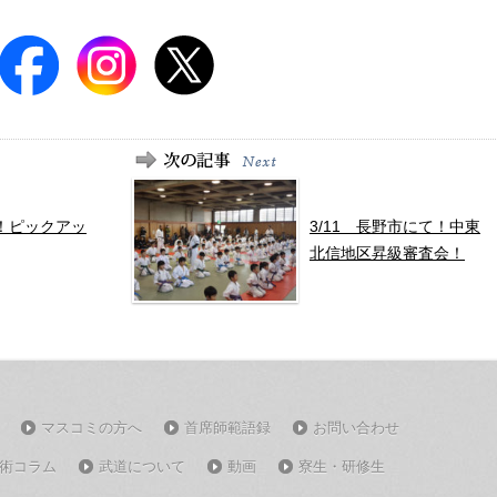
！ピックアッ
3/11 長野市にて！中東
北信地区昇級審査会！
マスコミの方へ
首席師範語録
お問い合わせ
術コラム
武道について
動画
寮生・研修生