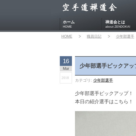
ホーム
禅道会とは
HOME
about ZENDOKAI
HOME
職員日記
少年部選手
16
少年部選手ピックアッ
Mar
2018
カテゴリ:
少年部選手
少年部選手ピックアップ！
本日の紹介選手はこちら！