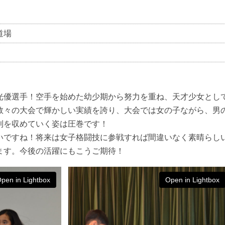
道場
光優選手！空手を始めた幼少期から努力を重ね、天才少女とし
数々の大会で輝かしい実績を誇り、大会では女の子ながら、男
利を収めていく姿は圧巻です！
いですね！将来は女子格闘技に参戦すれば間違いなく素晴らし
ます。今後の活躍にもこうご期待！
pen in Lightbox
Open in Lightbox